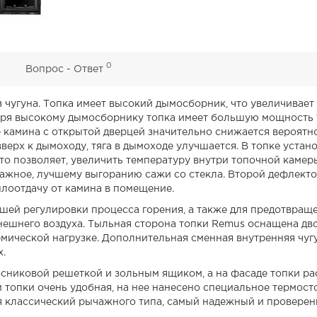
0
0
Вопрос - Ответ
 чугуна. Топка имеет высокий дымосборник, что увеличивает
аря высокому дымосборнику топка имеет большую мощность 
те камина с открытой дверцей значительно снижается вероят
верх к дымоходу, тяга в дымоходе улучшается. В топке устан
то позволяет, увеличить температуру внутри топочной камер
 важное, лучшему выгоранию сажи со стекла. Второй дефлек
плоотдачу от камина в помещение.
ей регулировки процесса горения, а также для предотвраще
ешнего воздуха. Тыльная сторона топки Remus оснащена двой
мической нагрузке. Дополнительная сменная внутренняя чуг
х.
сниковой решеткой и зольным ящиком, а на фасаде топки р
й топки очень удобная, на нее нанесено специальное термос
я классический рычажного типа, самый надежный и проверен