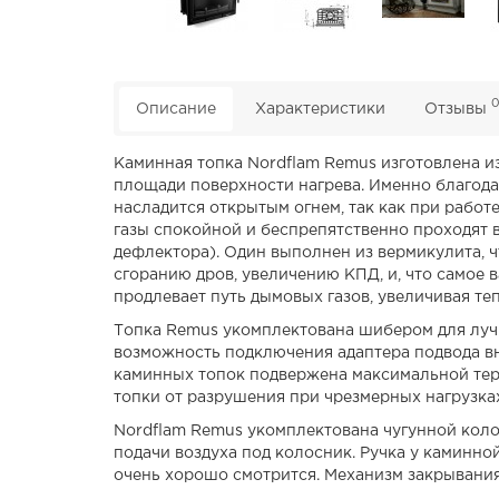
Описание
Характеристики
Отзывы
Каминная топка Nordflam Remus изготовлена из
площади поверхности нагрева. Именно благод
насладится открытым огнем, так как при рабо
газы спокойной и беспрепятственно проходят в
дефлектора). Один выполнен из вермикулита, ч
сгоранию дров, увеличению КПД, и, что самое
продлевает путь дымовых газов, увеличивая те
Топка Remus укомплектована шибером для лучш
возможность подключения адаптера подвода вн
каминных топок подвержена максимальной тер
топки от разрушения при чрезмерных нагрузка
Nordflam Remus укомплектована чугунной коло
подачи воздуха под колосник. Ручка у каминно
очень хорошо смотрится. Механизм закрывани