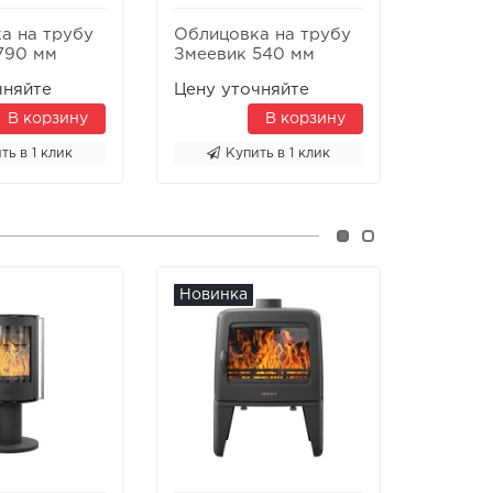
а на трубу
Облицовка на трубу
Облицо
790 мм
Змеевик 540 мм
Змееви
чняйте
Цену уточняйте
Цену у
В корзину
В корзину
ть в 1 клик
Купить в 1 клик
К
Новинка
Новин