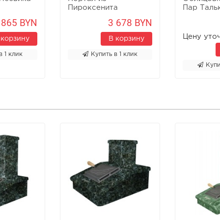
Пироксенита
Пар Таль
 865 BYN
3 678 BYN
Цену уто
 корзину
В корзину
в 1 клик
Купить в 1 клик
Купи