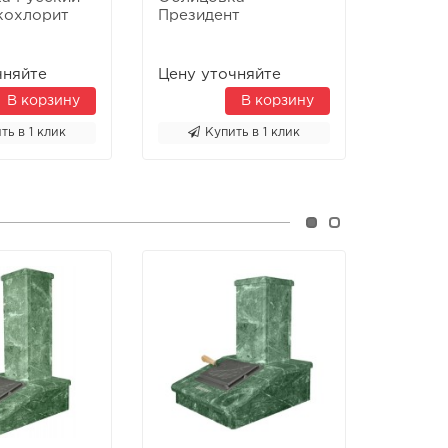
кохлорит
Президент
Презид
Талькохлорит
чняйте
Цену уточняйте
Цену у
В корзину
В корзину
ть в 1 клик
Купить в 1 клик
К