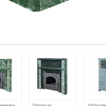
Змеевика
Портал из
Облицовк