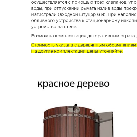
осуществляется с помощью трех клапанов, уп
воды, при отпускании рычага излив воды прек
магистрали (входной штуцер G ½). При наполн
обливного устройства к стационарному накоп
устройство на стене.
Возможна комплектация декоративным огражден
Стоимость указана с деревянным обрамлением 
На другие комплектации цены уточняйте.