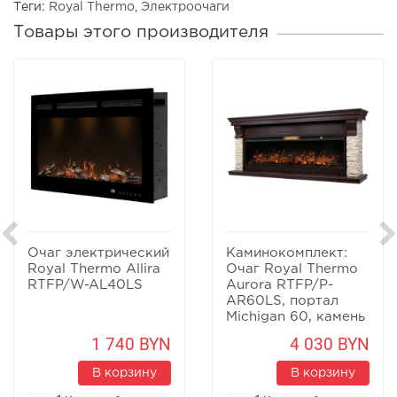
Теги:
Royal Thermo
,
Электроочаги
Товары этого производителя
Очаг электрический
Каминокомплект:
Royal Thermo Allira
Очаг Royal Thermo
RTFP/W-AL40LS
Aurora RTFP/P-
AR60LS, портал
Michigan 60, камень
мол., шп. тем.дуб
1 740 BYN
4 030 BYN
В корзину
В корзину