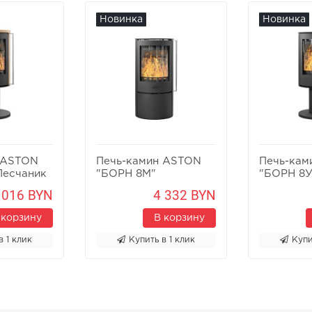
Новинка
Новинка
 ASTON
Печь-камин ASTON
Печь-кам
Песчаник
"БОРН 8М"
"БОРН 8У
 016 BYN
4 332 BYN
 корзину
В корзину
в 1 клик
Купить в 1 клик
Купи