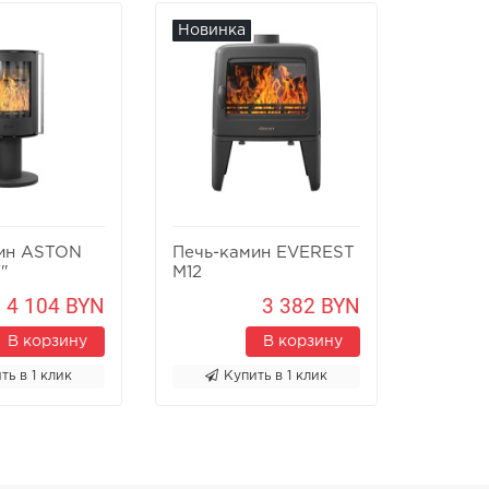
Новинка
Новин
ин ASTON
Печь-камин EVEREST
Печь-к
"
M12
Х8У
4 104 BYN
3 382 BYN
В корзину
В корзину
ть в 1 клик
Купить в 1 клик
К