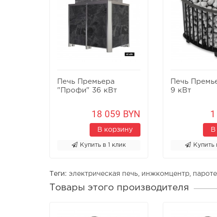
Печь Премьера
Печь Премь
"Профи" 36 кВт
9 кВт
18 059 BYN
1
В корзину
В
Купить в 1 клик
Купить 
Теги:
электрическая печь
,
инжкомцентр
,
парот
Товары этого производителя