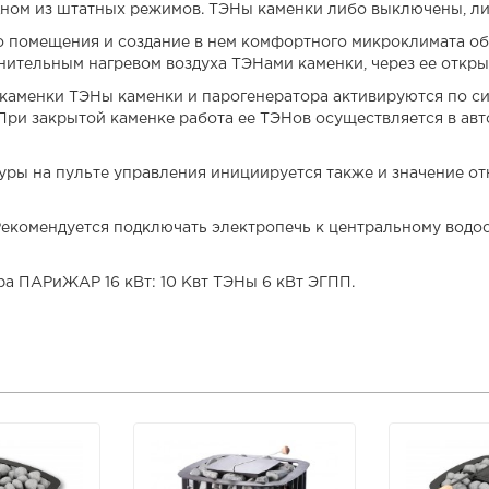
дном из штатных режимов. ТЭНы каменки либо выключены, ли
о помещения и создание в нем комфортного микроклимата о
ительным нагревом воздуха ТЭНами каменки, через ее открыт
 каменки ТЭНы каменки и парогенератора активируются по си
При закрытой каменке работа ее ТЭНов осуществляется в авт
уры на пульте управления инициируется также и значение о
Рекомендуется подключать электропечь к центральному водос
ора
ПАРиЖАР 16 кВт: 10 Квт ТЭНы 6 кВт ЭГПП.