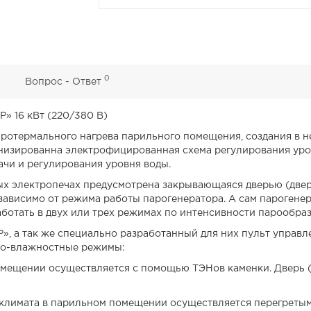
0
0
Вопрос - Ответ
» 16 кВт (220/380 В)
аротермального нагрева парильного помещения, создания в 
низированна электрофицированная схема регулирования уров
чи и регулирования уровня воды.
ых электропечах предусмотрена закрывающаяся дверью (двер
зависимо от режима работы парогенератора. А сам парогенера
ботать в двух или трех режимах по интенсивности парообраз
, а так же специально разработанный для них
пульт управл
но-влажностные режимы:
помещении осуществляется с помощью ТЭНов каменки. Дверь (
лимата в парильном помещении осуществляется перегретым