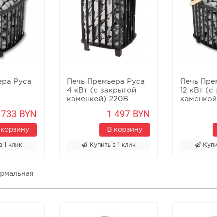
ера Руса
Печь Премьера Руса
Печь Пре
4 кВт (с закрытой
12 кВт (с
каменкой) 220В
каменкой
 733 BYN
1 497 BYN
 корзину
В корзину
в 1 клик
Купить в 1 клик
Купи
ермальная