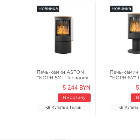
Новинка
Новинка
Печь-камин ASTON
Печь-камин
"БОРН 8М" Песчаник
"БОРН 8У" 
5 244 BYN
5
В корзину
В
Купить в 1 клик
Купить 