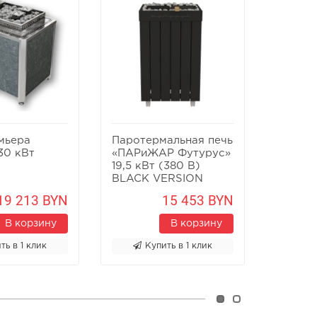
мьера
Паротермальная печь
Пароте
30 кВт
«ПАРиЖАР Футурус»
«ПАРи
19,5 кВт (380 В)
19,5 кВ
BLACK VERSION
19 213 BYN
15 453 BYN
В корзину
В корзину
ть в 1 клик
Купить в 1 клик
К