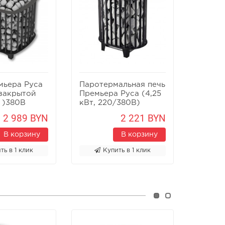
мьера Руса
Паротермальная печь
Пароте
 закрытой
Премьера Руса (4,25
Премье
 )380В
кВт, 220/380В)
кВт, 2
2 989 BYN
2 221 BYN
В корзину
В корзину
ть в 1 клик
Купить в 1 клик
К