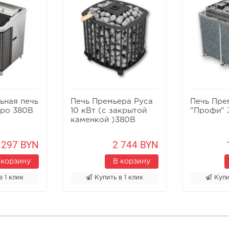
ьная печь
Печь Премьера Руса
Печь Пре
ро 380В
10 кВт (с закрытой
"Профи" 
каменкой )380В
 297 BYN
2 744 BYN
 корзину
В корзину
в 1 клик
Купить в 1 клик
Купи