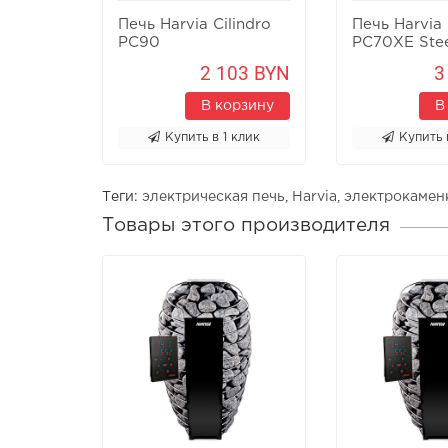
Печь Harvia Cilindro
Печь Harvia 
PC90
PC70XE Ste
2 103 BYN
3
В корзину
В
Купить в 1 клик
Купить 
Теги:
электрическая печь
,
Harvia
,
электрокамен
Товары этого производителя