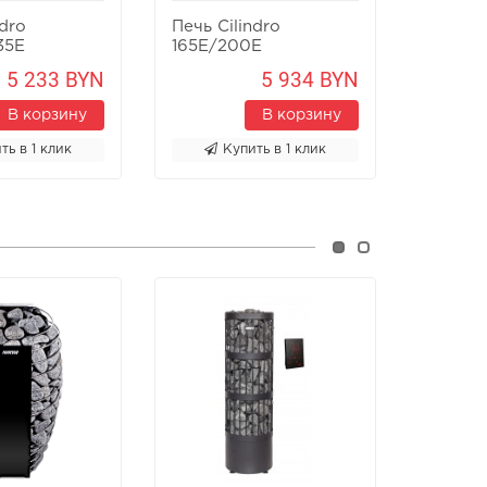
ndro
Печь Cilindro
Печь S
35E
165E/200E
5 233 BYN
5 934 BYN
В корзину
В корзину
ть в 1 клик
Купить в 1 клик
К