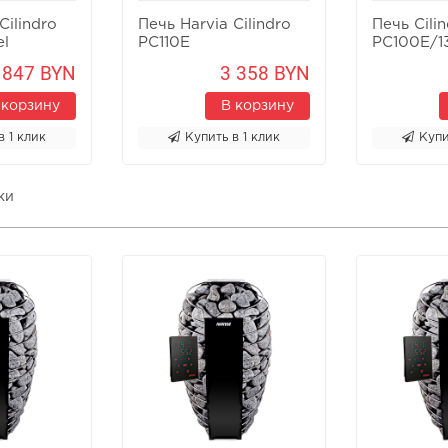
Cilindro
Печь Harvia Cilindro
Печь Cili
el
PC110E
PC100E/1
 847 BYN
3 358 BYN
 корзину
В корзину
в 1 клик
Купить в 1 клик
Купи
ки