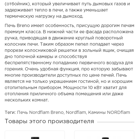
(отбойник), который увеличивает путь дымовых газов и
задерживает тепло в печи, а также уменьшает
термическую нагрузку на дымоход.
Печь Breno имеет особенность, присущую дорогим печам
премиум класса. В нижней части ее фасада расположена
ручка, приводящая в движение круглый поворотный
колосник печи. Таким образом пепел попадает через
прорези колосниковой решетки в зольный ящик, очищая
дно топочной камеры и способствуя
беспрепятственному попаданию первичного воздуха для
горения. Очень удобная функция, про которую забывают
многие производители доступных по цене печей. Печь
является не только украшением гостиной, но и хорошим
отопительным прибором. Мощности 10 кВт хватит для
отопления приличного объема помещения или даже
нескольких комнат.
Теги:
Печь Nordflam Breno
,
Nordflam
,
Камины NORDflam
Товары этого производителя