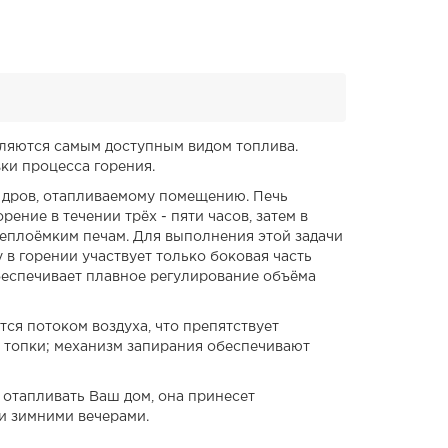
вляются самым доступным видом топлива.
ки процесса горения.
я дров, отапливаемому помещению. Печь
ние в течении трёх - пяти часов, затем в
 теплоёмким печам. Для выполнения этой задачи
 в горении участвует только боковая часть
 обеспечивает плавное регулирование объёма
ся потоком воздуха, что препятствует
ь топки; механизм запирания обеспечивают
 отапливать Ваш дом, она принесет
и зимними вечерами.