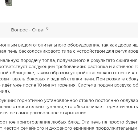
0
0
Вопрос - Ответ
онным видом отопительного оборудования, так как дрова я
ная печь бесколосникового типа с устройством для регулиров
мальную передачу тепла, получаемого в результате сжигани
ответствует следующим требованиям: растопка и активное горе
енной облицовке, таким образом устройство можно отнести к
дит вдоль боковых и задней стенки печи. При розжиге сбоку
ло идёт уже после 10 минут горения. Система подачи воздуха
ния).
укции: герметично установленное стекло постоянно обдувает
нение относительно туннеля, что обеспечивает герметичност
ючая ее самопроизвольное открывание.
ртное приготовление любых блюд. Эта печь не просто будет
нет местом семейного и духовного единения продолжительным