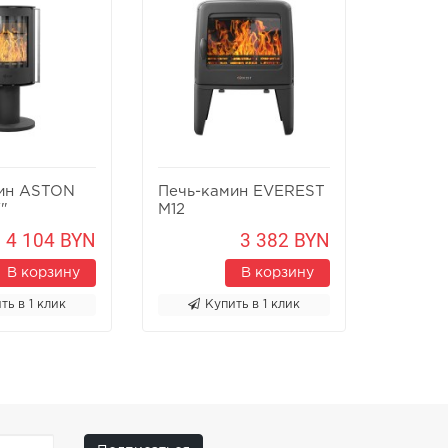
ин ASTON
Печь-камин EVEREST
Печь-к
"
M12
Х8У
4 104 BYN
3 382 BYN
В корзину
В корзину
ть в 1 клик
Купить в 1 клик
К