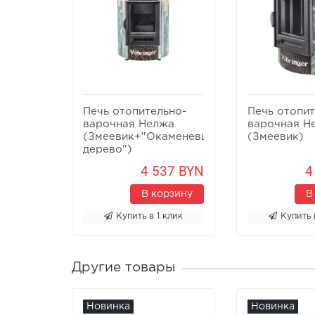
Печь отопительно-
Печь отопит
варочная Нелжа
варочная Н
(Змеевик+"Окаменевшее
(Змеевик)
дерево")
4 537 BYN
4
В корзину
В
Купить в 1 клик
Купить 
Другие товары
Новинка
Новинка