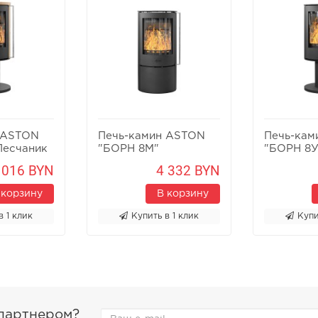
 ASTON
Печь-камин ASTON
Печь-кам
Песчаник
"БОРН 8М"
"БОРН 8У
 016 BYN
4 332 BYN
 корзину
В корзину
в 1 клик
Купить в 1 клик
Купи
 партнером?