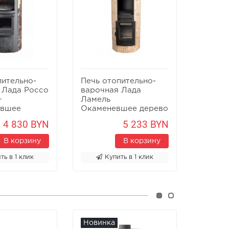
пительно-
Печь отопительно-
Печь о
 Лада Россо
варочная Лада
варочн
+
Ламель
Ламель
евшее
Окаменевшее дерево
4 830 BYN
5 233 BYN
В корзину
В корзину
ть в 1 клик
Купить в 1 клик
К
Новинка
Новин