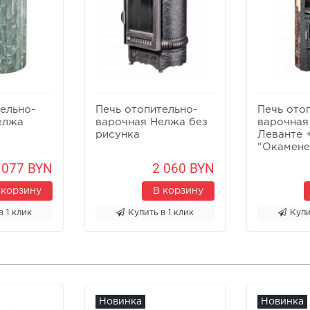
ельно-
Печь отопительно-
Печь ото
елжа
варочная Нелжа без
варочная
рисунка
Леванте 
"Окамен
дерево"
 077 BYN
2 060 BYN
 корзину
В корзину
в 1 клик
Купить в 1 клик
Купи
Новинка
Новинка