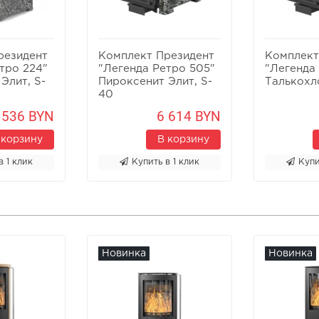
резидент
Комплект Президент
Комплект
тро 224"
"Легенда Ретро 505"
"Легенда
Элит, S-
Пироксенит Элит, S-
Талькохл
40
 536 BYN
6 614 BYN
 корзину
В корзину
в 1 клик
Купить в 1 клик
Купи
Новинка
Новинка