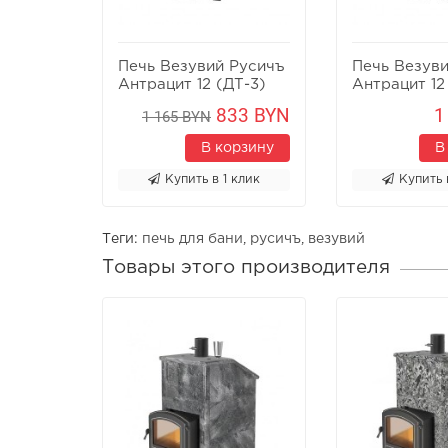
Печь Везувий Русичъ
Печь Везув
Антрацит 12 (ДТ-3)
Антрацит 12
833 BYN
1
1 165 BYN
В корзину
В
Купить в 1 клик
Купить 
Теги:
печь для бани
,
русичъ
,
везувий
Товары этого производителя