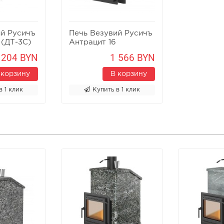
ий Русичъ
Печь Везувий Русичъ
 (ДТ-3C)
Антрацит 16
Панорама М
 204 BYN
1 566 BYN
 корзину
В корзину
в 1 клик
Купить в 1 клик