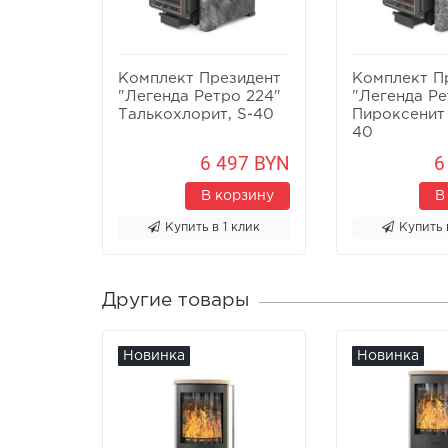
Комплект Президент
Комплект П
"Легенда Ретро 224"
"Легенда Ре
Талькохлорит, S-40
Пироксенит 
40
6 497 BYN
6
В корзину
В
Купить в 1 клик
Купить 
Другие товары
Новинка
Новинка