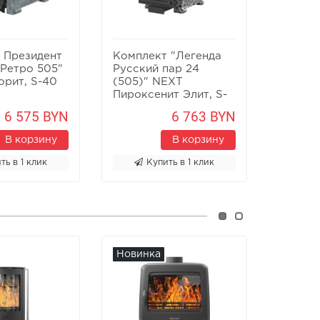
 Президент
Комплект "Легенда
Компле
 Ретро 505"
Русский пар 24
Русски
орит, S-40
(505)" NEXT
(505)"
Пироксенит Элит, S-
Элит, 
40
6 575 BYN
6 763 BYN
В корзину
В корзину
ть в 1 клик
Купить в 1 клик
К
Новинка
Новин