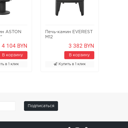
ин ASTON
Печь-камин EVEREST
Печь-к
"
M12
Х8У
4 104 BYN
3 382 BYN
В корзину
В корзину
ть в 1 клик
Купить в 1 клик
К
Подписаться