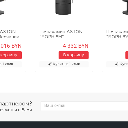
 ASTON
Печь-камин ASTON
Печь-кам
Песчаник
"БОРН 8М"
"БОРН 8У
 016 BYN
4 332 BYN
 корзину
В корзину
в 1 клик
Купить в 1 клик
Купи
 партнером?
свяжется с Вами