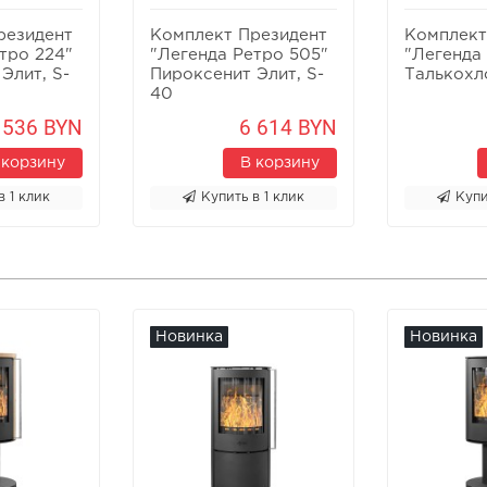
резидент
Комплект Президент
Комплект
тро 224"
"Легенда Ретро 505"
"Легенда
Элит, S-
Пироксенит Элит, S-
Талькохл
40
 536 BYN
6 614 BYN
 корзину
В корзину
в 1 клик
Купить в 1 клик
Купи
Новинка
Новинка