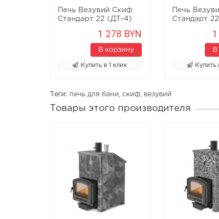
Печь Везувий Скиф
Печь Везув
Стандарт 22 (ДТ-4)
Стандарт 22
б/в
1 278 BYN
1
В корзину
В
Купить в 1 клик
Купить 
Теги:
печь для бани
,
скиф
,
везувий
Товары этого производителя