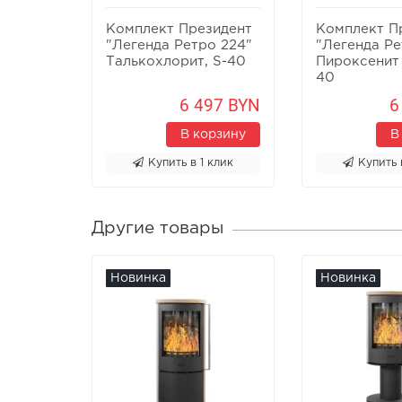
Комплект Президент
Комплект П
"Легенда Ретро 224"
"Легенда Ре
Талькохлорит, S-40
Пироксенит 
40
6 497 BYN
6
В корзину
В
Купить в 1 клик
Купить 
Другие товары
Новинка
Новинка