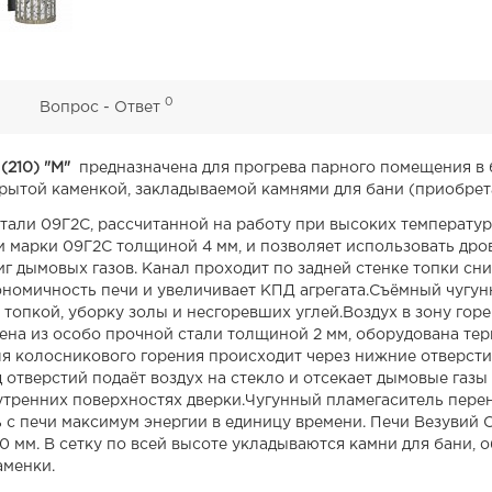
0
0
Вопрос - Ответ
(210) "М"
предназначена для прогрева парного помещения в
рытой каменкой, закладываемой камнями для бани (приобрет
тали 09Г2С, рассчитанной на работу при высоких температур
и марки 09Г2С толщиной 4 мм, и позволяет использовать дро
г дымовых газов. Канал проходит по задней стенке топки сниз
ономичность печи и увеличивает КПД агрегата.Съёмный чугу
 топкой, уборку золы и несгоревших углей.Воздух в зону гор
лена из особо прочной стали толщиной 2 мм, оборудована те
ля колосникового горения происходит через нижние отверсти
отверстий подаёт воздух на стекло и отсекает дымовые газы 
нутренних поверхностях дверки.Чугунный пламегаситель пере
ять с печи максимум энергии в единицу времени. Печи Везувий
 мм. В сетку по всей высоте укладываются камни для бани, 
аменки.