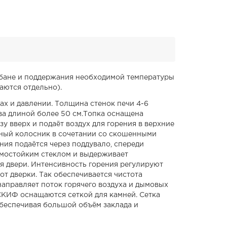
 бане и поддержания необходимой температуры
аются отдельно).
ах и давлении. Толщина стенок печи 4-6
ва длиной более 50 см.Топка оснащена
у вверх и подаёт воздух для горения в верхние
нный колосник в сочетании со скошенными
ения подаётся через поддувало, спереди
рмостойким стеклом и выдерживает
я двери. Интенсивность горения регулируют
от дверки. Так обеспечивается чистота
направляет поток горячего воздуха и дымовых
 СКИФ оснащаются сеткой для камней. Сетка
обеспечивая большой объём заклада и