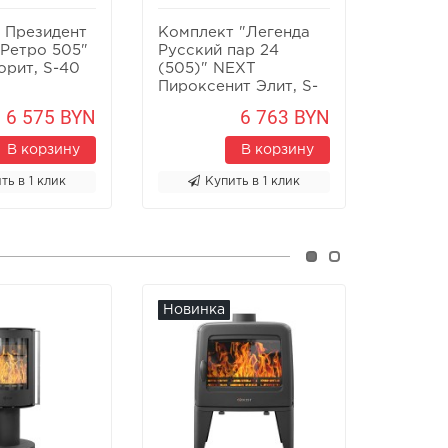
 Президент
Комплект "Легенда
Компле
 Ретро 505"
Русский пар 24
Русски
орит, S-40
(505)" NEXT
(505)"
Пироксенит Элит, S-
Элит, 
40
6 575 BYN
6 763 BYN
В корзину
В корзину
ть в 1 клик
Купить в 1 клик
К
Новинка
Новин