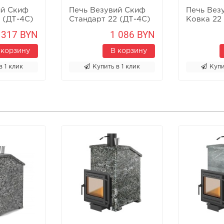
ий Скиф
Печь Везувий Скиф
Печь Вез
 (ДТ-4C)
Стандарт 22 (ДТ-4C)
Ковка 22 
б/в
 317 BYN
1 086 BYN
 корзину
В корзину
в 1 клик
Купить в 1 клик
Купи