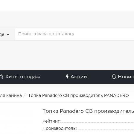
де
Хиты продаж
Акции
Нови
для камина
Топка Panadero CB производитель PANADERO
Топка Panadero CB производите
Рейтинг:
Производитель: