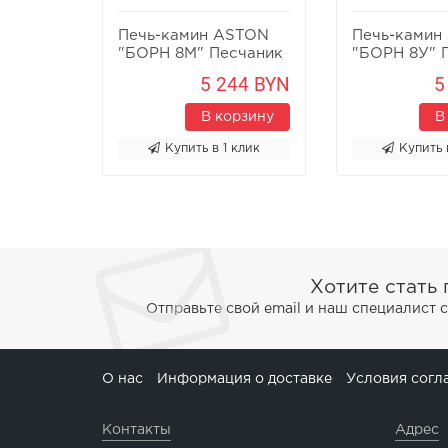
Печь-камин ASTON
Печь-камин
"БОРН 8М" Песчаник
"БОРН 8У" 
5 244 BYN
5
В корзину
В
Купить в 1 клик
Купить 
Хотите стать
Отправьте свой email и наш специалист 
О нас
Информация о доставке
Условия согл
Контакты
Адрес