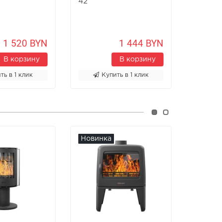
42
36
1 520 BYN
1 444 BYN
В корзину
В корзину
ть в 1 клик
Купить в 1 клик
К
Новинка
Новин