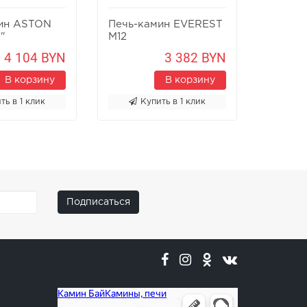
ин ASTON
Печь-камин EVEREST
Печь-к
"
M12
Х8У
4 104 BYN
3 382 BYN
В корзину
В корзину
ть в 1 клик
Купить в 1 клик
К
Подписаться