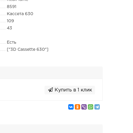
8591
Кассета 630
109
43
Есть
["3D Cassette 630"]
Купить в 1 клик