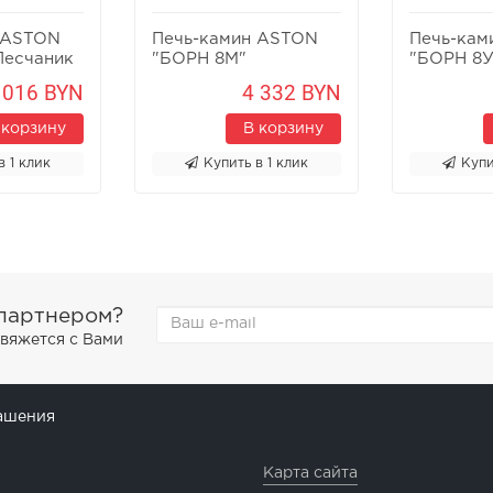
 ASTON
Печь-камин ASTON
Печь-кам
Песчаник
"БОРН 8М"
"БОРН 8У
 016 BYN
4 332 BYN
 корзину
В корзину
в 1 клик
Купить в 1 клик
Купи
 партнером?
свяжется с Вами
ашения
Карта сайта