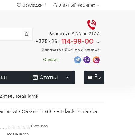
0
Закладки
Личный кабинет
Звонить с 9.00 до 21.00
114-99-00
+375 (29)
Заказать обратный звонок
Онлайн -
0
нки
Статьи
одитель RealFlame
гом 3D Cassette 630 + Black вставка
0 отзывов
RealFlame