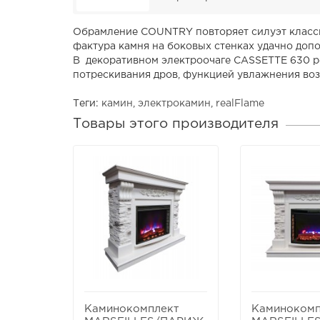
Обрамление COUNTRY повторяет силуэт класси
фактура камня на боковых стенках удачно доп
В декоративном электроочаге CASSETTE 630 р
потрескивания дров, функцией увлажнения возд
Теги:
камин
,
электрокамин
,
realFlame
Товары этого производителя
Каминокомплект
Каминокомп