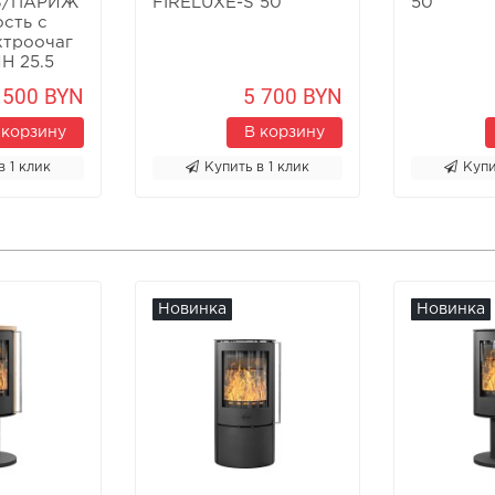
S/ПАРИЖ
FIRELUXE-S 50
50
сть с
ктроочаг
Н 25.5
 500 BYN
5 700 BYN
 корзину
В корзину
в 1 клик
Купить в 1 клик
Купи
Новинка
Новинка