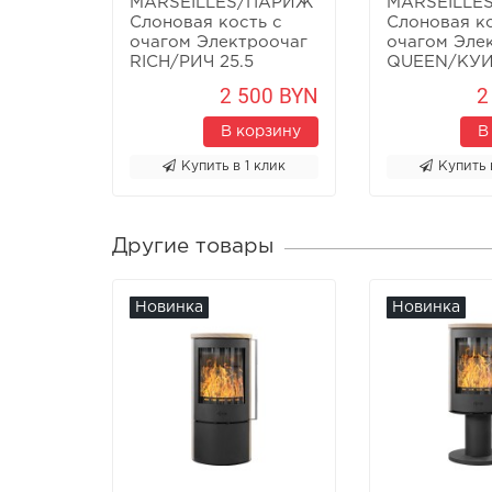
MARSEILLES/ПАРИЖ
MARSEILLE
Слоновая кость с
Слоновая ко
очагом Электроочаг
очагом Эле
RICH/РИЧ 25.5
QUEEN/КУИ
2 500 BYN
2
В корзину
В
Купить в 1 клик
Купить 
Другие товары
Новинка
Новинка