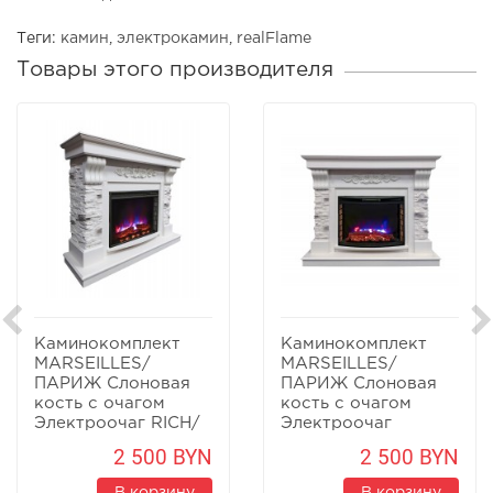
Теги:
камин
,
электрокамин
,
realFlame
Товары этого производителя
Каминокомплект
Каминокомплект
MARSEILLES/
MARSEILLES/
ПАРИЖ Слоновая
ПАРИЖ Слоновая
кость с очагом
кость с очагом
Электроочаг RICH/
Электроочаг
РИЧ 25.5
QUEEN/КУИН 25.5
2 500 BYN
2 500 BYN