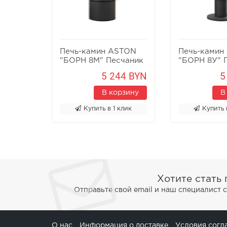
Печь-камин ASTON
Печь-камин
"БОРН 8М" Песчаник
"БОРН 8У" 
5 244 BYN
5
В корзину
В
Купить в 1 клик
Купить 
Хотите стать
Отправьте свой email и наш специалист 
О нас
Информация о доставке
Условия согл