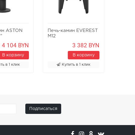
ин ASTON
Печь-камин EVEREST
Печь-к
"
M12
Х8У
4 104 BYN
3 382 BYN
В корзину
В корзину
ть в 1 клик
Купить в 1 клик
К
Подписаться