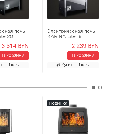
еская печь
Электрическая печь
Электр
ite 20
KARINA Lite 18
KARINA
3 314 BYN
2 239 BYN
В корзину
В корзину
ть в 1 клик
Купить в 1 клик
К
Новинка
Новин