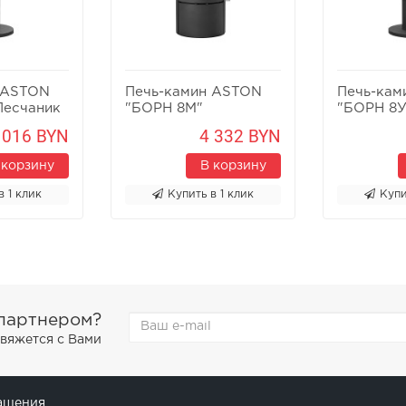
 ASTON
Печь-камин ASTON
Печь-кам
Песчаник
"БОРН 8М"
"БОРН 8У
 016 BYN
4 332 BYN
 корзину
В корзину
в 1 клик
Купить в 1 клик
Купи
 партнером?
свяжется с Вами
ашения