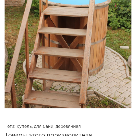
Теги:
купель
,
для бани
,
деревянная
Товары этого производителя