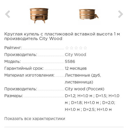
Круглая купель с пластиковой вставкой высота 1 м
производитель City Wood
Рейтинг:
Производитель:
City Wood
Модель:
5586
Гарантийный срок:
12 месяцев
Материал изготовления:
Лиственные (дуб,
лиственница)
Производитель:
City wood (Россия)
Размеры:
D=1.2; H=1.0 м ; D=1.5; H=1.0
м ; D=1.8; H=1.0 м ; D=2.0;
H=1.0 м ; D=2.5; H=1.0 м
Показать все характеристики