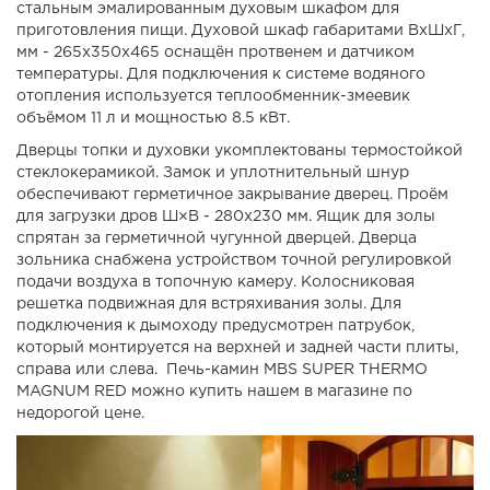
стальным эмалированным духовым шкафом для
приготовления пищи. Духовой шкаф габаритами ВхШхГ,
мм - 265х350х465 оснащён протвенем и датчиком
температуры. Для подключения к системе водяного
отопления используется теплообменник-змеевик
объёмом 11 л и мощностью 8.5 кВт.
Дверцы топки и духовки укомплектованы термостойкой
стеклокерамикой. Замок и уплотнительный шнур
обеспечивают герметичное закрывание дверец. Проём
для загрузки дров Ш×В - 280х230 мм. Ящик для золы
спрятан за герметичной чугунной дверцей. Дверца
зольника снабжена устройством точной регулировкой
подачи воздуха в топочную камеру. Колосниковая
решетка подвижная для встряхивания золы. Для
подключения к дымоходу предусмотрен патрубок,
который монтируется на верхней и задней части плиты,
справа или слева. Печь-камин MBS SUPER THERMO
MAGNUM RED можно купить нашем в магазине по
недорогой цене.