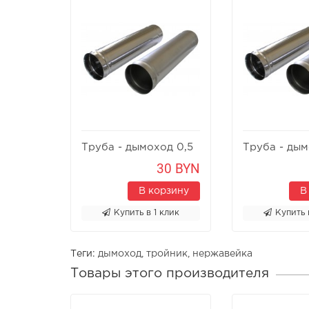
Труба - дымоход 0,5
Труба - дым
м
30 BYN
В корзину
В
Купить в 1 клик
Купить 
Теги:
дымоход
,
тройник
,
нержавейка
Товары этого производителя