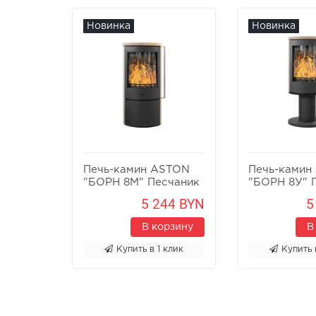
Новинка
Новинка
Печь-камин ASTON
Печь-камин
"БОРН 8М" Песчаник
"БОРН 8У" 
5 244 BYN
5
В корзину
В
Купить в 1 клик
Купить 