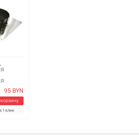
А
АЯ
АЯ
95 BYN
 корзину
в 1 клик