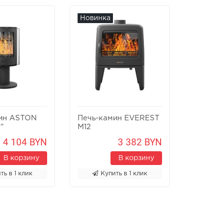
Новинка
Новин
ин ASTON
Печь-камин EVEREST
Печь-к
"
M12
Х8У
4 104 BYN
3 382 BYN
В корзину
В корзину
ть в 1 клик
Купить в 1 клик
К