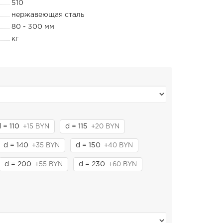
510
нержавеющая сталь
80 - 300 мм
кг
 = 110
d = 115
+15 BYN
+20 BYN
d = 140
d = 150
+35 BYN
+40 BYN
d = 200
d = 230
+55 BYN
+60 BYN