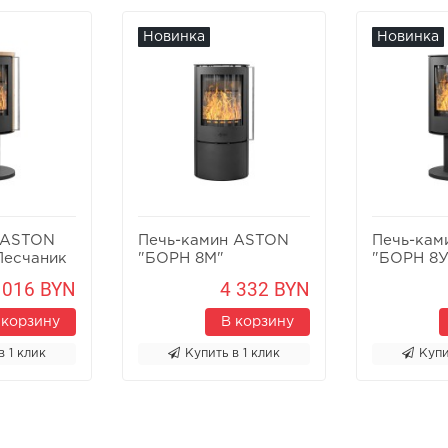
Новинка
Новинка
 ASTON
Печь-камин ASTON
Печь-кам
Песчаник
"БОРН 8М"
"БОРН 8У
 016 BYN
4 332 BYN
 корзину
В корзину
в 1 клик
Купить в 1 клик
Купи