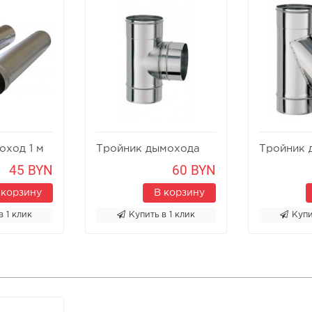
оход 1 м
Тройник дымохода
Тройник 
90°
45°
45 BYN
60 BYN
 корзину
В корзину
в 1 клик
Купить в 1 клик
Купи