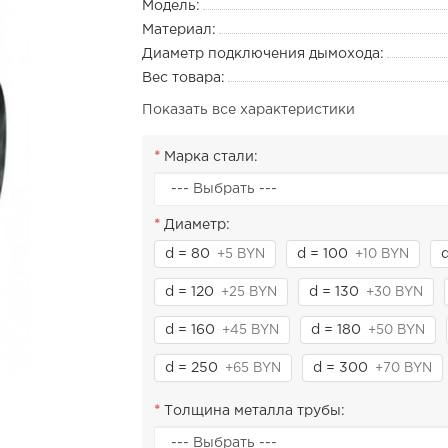
Модель:
Материал:
Диаметр подключения дымохода:
Вес товара:
Показать все характеристики
Марка стали:
Диаметр:
d = 80
d = 100
d
+5 BYN
+10 BYN
d = 120
d = 130
+25 BYN
+30 BYN
d = 160
d = 180
+45 BYN
+50 BYN
d = 250
d = 300
+65 BYN
+70 BYN
Толщина металла трубы: