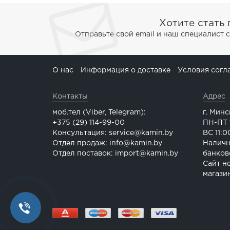
Хотите стать
Отправьте свой email и наш специалист 
О нас
Информация о доставке
Условия согл
Контакты
Адрес
моб.тел (Viber, Telegram):
г. Минс
+375 (29) 114-99-00
ПН-ПТ 1
Консультация: service@kamin.by
ВС 11:0
Отдел продаж: info@kamin.by
Наличн
Отдел поставок: import@kamin.by
банков
Сайт н
магази