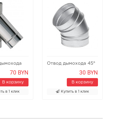
дымохода
Отвод дымохода 45°
Отвод 
70 BYN
30 BYN
В корзину
В корзину
ть в 1 клик
Купить в 1 клик
К